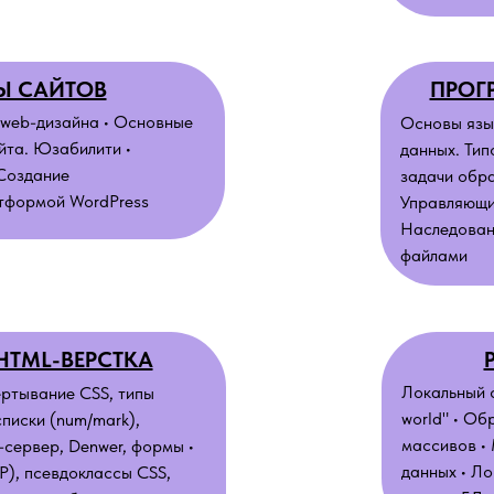
Ы САЙТОВ
ПРОГ
 web-дизайна • Основные
Основы язы
йта. Юзабилити •
данных. Тип
 Создание
задачи обр
атформой WordPress
Управляющие
Наследовани
файлами
HTML-ВЕРСТКА
Локальный с
ртывание CSS, типы
world" • Об
писки (num/mark),
массивов •
-сервер, Denwer, формы •
данных • Л
), псевдоклассы CSS,