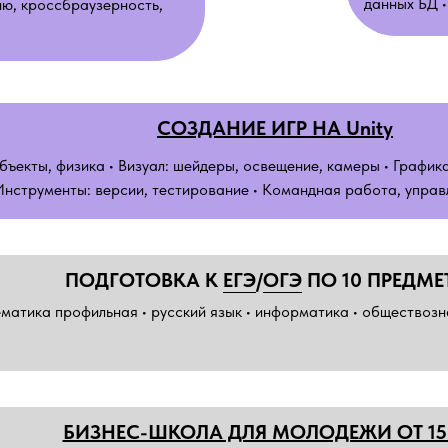
данных БД •
ню, кроссбраузерность,
СОЗДАНИЕ ИГР НА Unity
бъекты, физика • Визуал: шейдеры, освещение, камеры • Графика:
нструменты: версии, тестирование • Командная работа, управ
ПОДГОТОВКА К
ЕГЭ
/
ОГЭ
ПО 10 ПРЕДМ
матика профильная • русский язык • информатика • обществознан
БИЗНЕС-ШКОЛА ДЛЯ МОЛОДЕЖИ ОТ 15