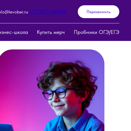
elo@levober.ru
+7 (3952) 706-198
Перезвонить
изнес-школа
Купить мерч
Пробники ОГЭ/ЕГЭ