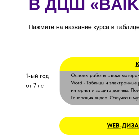
В ДЦШ «BAIK
Нажмите на название курса в таблице
1-ый год
Основы работы с компьютером 
Word • Таблицы и электронные 
от 7 лет
интернет и защита данных. По
Генерация видео. Озвучка и м
WEB-ДИЗА