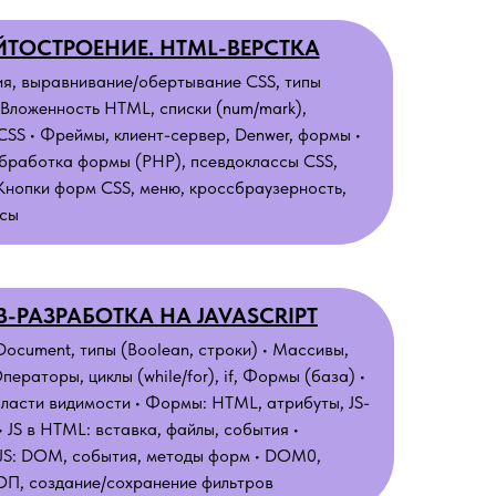
ТОСТРОЕНИЕ. HTML-ВЕРСТКА
я, выравнивание/обертывание CSS, типы
 Вложенность HTML, списки (num/mark),
CSS • Фреймы, клиент-сервер, Denwer, формы •
бработка формы (PHP), псевдоклассы CSS,
Кнопки форм CSS, меню, кроссбраузерность,
сы
B-РАЗРАБОТКА НА JAVASCRIPT
Document, типы (Boolean, строки) • Массивы,
ператоры, циклы (while/for), if, Формы (база) •
ласти видимости • Формы: HTML, атрибуты, JS-
• JS в HTML: вставка, файлы, события •
 JS: DOM, события, методы форм • DOM0,
ОП, создание/сохранение фильтров