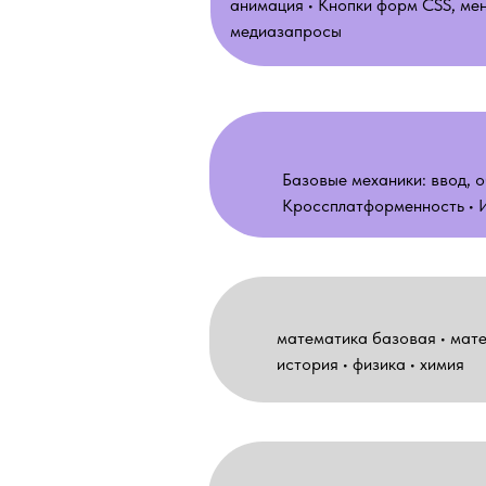
анимация • Кнопки форм CSS, ме
медиазапросы
Базовые механики: ввод, о
Кроссплатформенность • И
математика базовая • мате
история • физика • химия