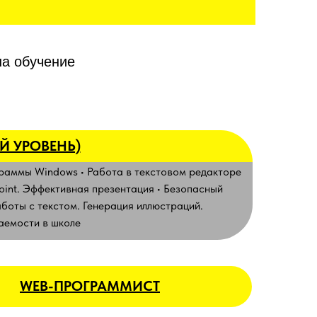
на обучение
Й УРОВЕНЬ)
раммы Windows • Работа в текстовом редакторе
Point. Эффективная презентация • Безопасный
боты с текстом. Генерация иллюстраций.
ваемости в школе
WEB-ПРОГРАММИСТ