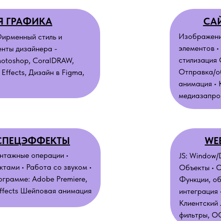
Я ГРАФИКА
САЙ
Изображени
Фирменный стиль и
элементов •
нты дизайнера -
стилизация 
hotoshop, CoralDRAW,
Отправка/о
 Effects, Дизайн в Figma,
анимация • 
медиазапро
СПЕЦЭФФЕКТЫ
WE
нтажные операции •
JS: Window/
тами • Работа со звуком •
Объекты • О
грамме: Adobe Premiere,
Функции, об
 Effects Шейповая анимация
интеграция 
Клиентский
фильтры, О