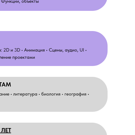
 Функции, объекты
 2D и 3D • Анимация • Сцены, аудио, UI •
ление проектами
ЕТАМ
ие • литература • биология • география •
 ЛЕТ