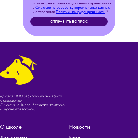
данных», на условиях и для целей, определенных
в
Согласии на обработку персональных данных
и с условиями
Политики конфиденциальности
*
ОТПРАВИТЬ ВОПРОС
© 2020 ООО УЦ «Байкальский Центр
Образования»
Лицензия
№ 10664
. Все права защищены
и охраняются законом.
О школе
Новости
Документы
Блог